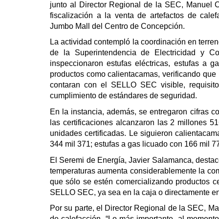
junto al Director Regional de la SEC, Manuel
fiscalización a la venta de artefactos de cal
Jumbo Mall del Centro de Concepción.
La actividad contempló la coordinación en terre
de la Superintendencia de Electricidad y C
inspeccionaron estufas eléctricas, estufas a ga
productos como calientacamas, verificando que 
contaran con el SELLO SEC visible, requisito o
cumplimiento de estándares de seguridad.
En la instancia, además, se entregaron cifras co
las certificaciones alcanzaron las 2 millones 5
unidades certificadas. Le siguieron calientacam
344 mil 371; estufas a gas licuado con 166 mil 7
El Seremi de Energía, Javier Salamanca, destacó 
temperaturas aumenta considerablemente la comp
que sólo se estén comercializando productos cer
SELLO SEC, ya sea en la caja o directamente en 
Por su parte, el Director Regional de la SEC, M
de calefacción. “Lo más importante, al momento d