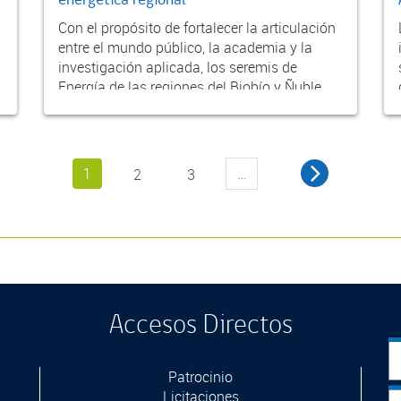
Con el propósito de fortalecer la articulación
entre el mundo público, la academia y la
investigación aplicada, los seremis de
Energía de las regiones del Biobío y Ñuble
realizaron...
1
…
2
3
Accesos Directos
Patrocinio
Licitaciones