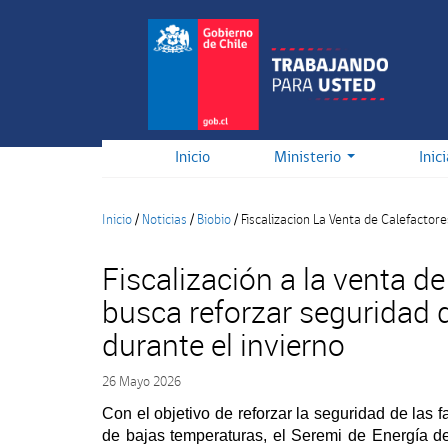
Pasar
al
contenido
principal
Inicio
Ministerio
Inic
Inicio
/
Noticias
/
Biobio
/
Fiscalizacion La Venta de Calefactor
Fiscalización a la venta de
busca reforzar seguridad d
durante el invierno
26 Mayo 2026
Con el objetivo de reforzar la seguridad de las 
de bajas temperaturas, el Seremi de Energía de