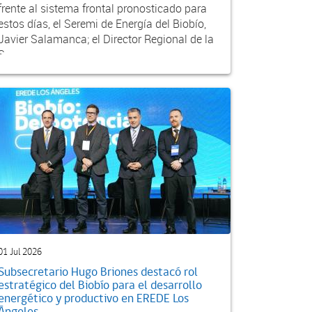
frente al sistema frontal pronosticado para
estos días, el Seremi de Energía del Biobío,
Javier Salamanca; el Director Regional de la
S...
01 Jul 2026
Subsecretario Hugo Briones destacó rol
estratégico del Biobío para el desarrollo
energético y productivo en EREDE Los
Ángeles