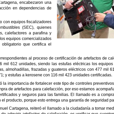
 Cartagena, encabezaron una
efacción en dependencias de
no con equipos fiscalizadores
ombustibles (SEC), quienes
s, calefactores a parafina y
los equipos comercializados
bligatorio que certifica el
rrespondientes al proceso de certificación de artefactos de cal
16 mil 612 unidades, siendo las estufas eléctricas los equip
as, almohadillas, frazadas y guateros eléctricos con 477 mil
71; y estufas a kerosene con 116 mil 423 unidades certificadas.
la importancia de fortalecer este tipo de controles preventivos 
ra de artefactos para calefacción, por eso estamos acompañand
tificados y seguros para las familias. El llamado es a compra
el producto, porque esto entrega una garantía de seguridad pa
anuel Cartagena, reiteró el llamado a la ciudadanía a tomar me
e adquirir artefactos de calefacción, es verificar que cuenten 