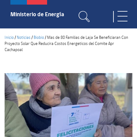
Pasar
al
Ministerio de Energía
Toggle
contenido
naviga
principal
Inicio
/
Noticias
/
Biobio
/
Mas de 80 Familias de Laja Se Beneficiaran Con
Proyecto Solar Que Reducira Costos Energeticos del Comite Apr
Cachapoal