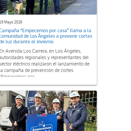
19 Mayo 2026
Campaña “Empecemos por casa” llama a la
comunidad de Los Ángeles a prevenir cortes
de luz durante el invierno
En Avenida Los Carrera, en Los Ángeles,
autoridades regionales y representantes del
sector eléctrico realizaron el lanzamiento de
la campaña de prevención de cortes
“Empecemos por...