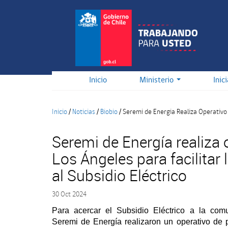
Pasar
al
contenido
principal
Inicio
Ministerio
Inic
Inicio
/
Noticias
/
Biobio
/
Seremi de Energia Realiza Operativo E
Seremi de Energía realiza 
Los Ángeles para facilitar 
al Subsidio Eléctrico
30 Oct 2024
Para acercar el Subsidio Eléctrico a la comu
Seremi de Energía realizaron un operativo de 