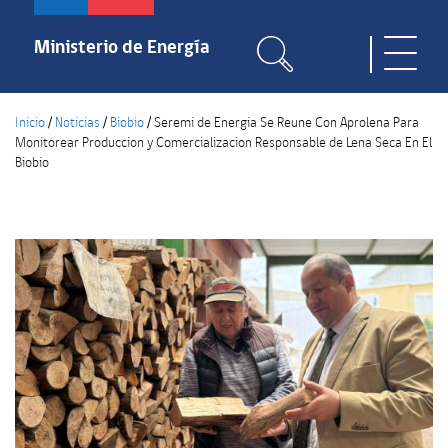
Pasar
al
Ministerio de Energía
Toggle
contenido
naviga
principal
Inicio
/
Noticias
/
Biobio
/
Seremi de Energia Se Reune Con Aprolena Para
Monitorear Produccion y Comercializacion Responsable de Lena Seca En El
Biobio