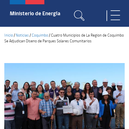
Pasar
al
Ministerio de Energía
Toggle
contenido
naviga
principal
Inicio
/
Noticias
/
Coquimbo
/
Cuatro Municipios de La Region de Coquimbo
Se Adjudican Diseno de Parques Solares Comunitarios