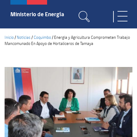
Pasar
al
Ministerio de Energía
Toggle
contenido
naviga
principal
Inicio
/
Noticias
/
Coquimbo
/
Energia y Agricultura Comprometen Trabajo
Mancomunado En Apoyo de Hortaliceros de Tamaya