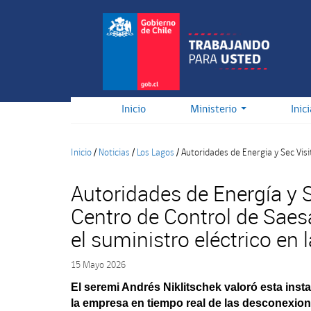
Pasar
al
contenido
principal
Inicio
Ministerio
Inic
Inicio
/
Noticias
/
Los Lagos
/
Autoridades de Energia y Sec Vis
Autoridades de Energía y 
Centro de Control de Saes
el suministro eléctrico en 
15 Mayo 2026
El seremi Andrés Niklitschek valoró esta insta
la empresa en tiempo real de las desconexio