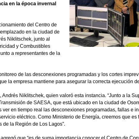
ncia en la época invernal
ncionamiento del Centro de
, emplazado en la ciudad de
s Niklitschek, junto al
tricidad y Combustibles
junto a representantes de la
monitoreo de las desconexiones programadas y los cortes imprev
que la empresa mantiene para asegurar la correcta ejecución d
, Andrés Niklitschek, quien valoró esta instancia. “Junto a la S
 Transmisión de SAESA, que está ubicado en la ciudad de Osorno
 ver en tiempo real las desconexiones programadas, fallas e inc
ervicio eléctrico. Como Ministerio de Energía, creemos que es 
ias de la Región de Los Lagos”.
 agregó que “es de suma importancia conocer el Centro de Cont