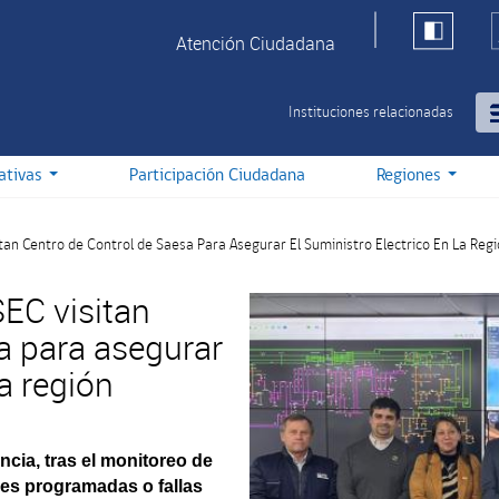
Atención Ciudadana
Instituciones relacionadas
iativas
Participación Ciudadana
Regiones
itan Centro de Control de Saesa Para Asegurar El Suministro Electrico En La Reg
SEC visitan
a para asegurar
la región
ncia, tras el monitoreo de
nes programadas o fallas