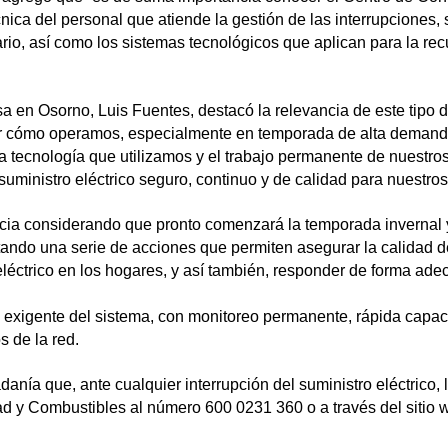
ica del personal que atiende la gestión de las interrupciones, 
io, así como los sistemas tecnológicos que aplican para la re
aesa en Osorno, Luis Fuentes, destacó la relevancia de este tip
ar cómo operamos, especialmente en temporada de alta demanda
 tecnología que utilizamos y el trabajo permanente de nuestros 
suministro eléctrico seguro, continuo y de calidad para nuestro
ancia considerando que pronto comenzará la temporada invernal y
ando una serie de acciones que permiten asegurar la calidad de
léctrico en los hogares, y así también, responder de forma ade
 exigente del sistema, con monitoreo permanente, rápida capac
s de la red.
danía que, ante cualquier interrupción del suministro eléctrico
dad y Combustibles al número 600 0231 360 o a través del sitio