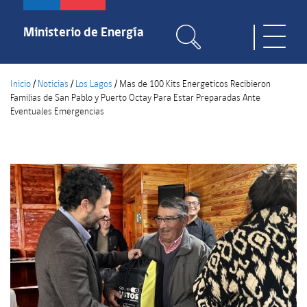
Pasar
al
Ministerio de Energía
Toggle
contenido
naviga
principal
Inicio
/
Noticias
/
Los Lagos
/
Mas de 100 Kits Energeticos Recibieron
Familias de San Pablo y Puerto Octay Para Estar Preparadas Ante
Eventuales Emergencias