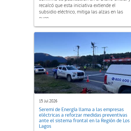
recalcó que esta iniciativa extiende el
subsidio eléctrico, mitiga las alzas en las
cuen...
15 Jul 2026
Seremi de Energía llama a las empresas
eléctricas a reforzar medidas preventivas
ante el sistema frontal en la Región de Los
Lagos