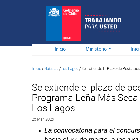
Pasar
al
contenido
principal
Inicio
Ministerio
Inic
Inicio
/
Noticias
/
Los Lagos
/
Se Extiende El Plazo de Postulac
Se extiende el plazo de po
Programa Leña Más Seca e
Los Lagos
25 Mar 2025
La convocatoria para el concurs
hasta el 31 de marzo, a las 13: