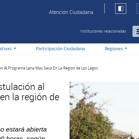
Atención Ciudadana
Instituciones relacionadas
iativas
Participación Ciudadana
Regiones
ion Al Programa Lena Mas Seca En La Region de Los Lagos
stulación al
n la región de
o estará abierta
00 horas, según