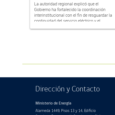
La autoridad regional explicó que el
Gobierno ha fortalecido la coordinación
interinstitucional con el fin de resguardar la
continuidad del servicio eléctrico y el
funcionamient...
Dirección y Contacto
Ministerio de Energía
Alameda 1449, Pisos 13 y 14, Ediﬁcio