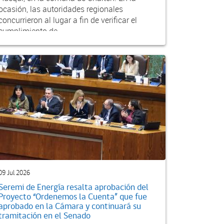
ocasión, las autoridades regionales
concurrieron al lugar a fin de verificar el
cumplimiento de...
09 Jul 2026
Seremi de Energía resalta aprobación del
Proyecto “Ordenemos la Cuenta” que fue
aprobado en la Cámara y continuará su
tramitación en el Senado