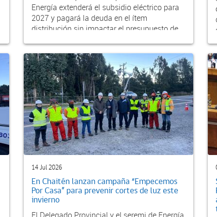
Energía extenderá el subsidio eléctrico para
2027 y pagará la deuda en el ítem
distribución sin impactar el presupuesto de
los hoga...
14 Jul 2026
En Chaitén lanzan campaña “Empecemos
Por Casa” para prevenir cortes de luz este
invierno
El Delegado Provincial y el seremi de Energía