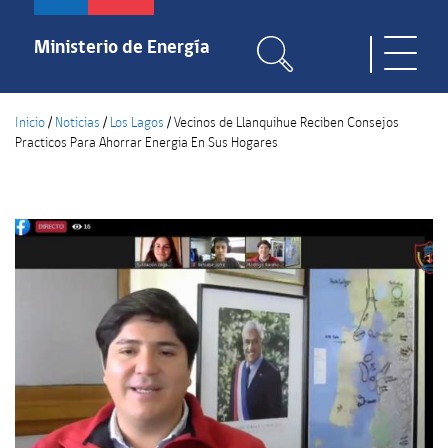
Pasar
al
Ministerio de Energía
Toggle
contenido
naviga
principal
Inicio
/
Noticias
/
Los Lagos
/
Vecinos de Llanquihue Reciben Consejos
Practicos Para Ahorrar Energia En Sus Hogares