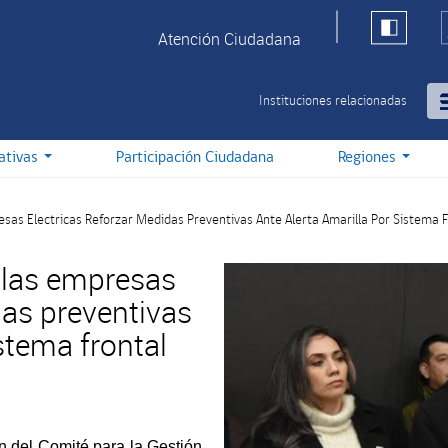
Atención Ciudadana
Instituciones relacionadas
iativas
Participación Ciudadana
Regiones
as Electricas Reforzar Medidas Preventivas Ante Alerta Amarilla Por Sistema Fr
 las empresas
das preventivas
istema frontal
n del Comité para la Gestión