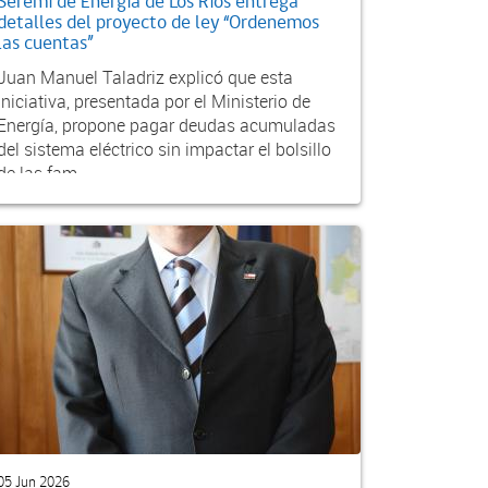
Seremi de Energía de Los Ríos entrega
detalles del proyecto de ley “Ordenemos
las cuentas”
Juan Manuel Taladriz explicó que esta
iniciativa, presentada por el Ministerio de
Energía, propone pagar deudas acumuladas
del sistema eléctrico sin impactar el bolsillo
de las fam...
05 Jun 2026