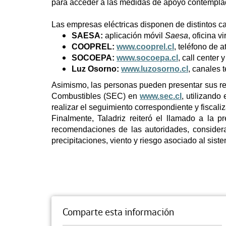
para acceder a las medidas de apoyo contempla
Las empresas eléctricas disponen de distintos can
SAESA:
aplicación móvil
Saesa
, oficina v
COOPREL:
www.cooprel.cl
, teléfono de a
SOCOEPA:
www.socoepa.cl
, call center 
Luz Osorno:
www.luzosorno.cl
, canales t
Asimismo, las personas pueden presentar sus rec
Combustibles (SEC) en
www.sec.cl
, utilizand
realizar el seguimiento correspondiente y fiscali
Finalmente, Taladriz reiteró el llamado a la 
recomendaciones de las autoridades, consider
precipitaciones, viento y riesgo asociado al sist
Comparte esta información