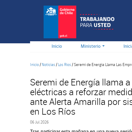
Pasar
al
contenido
principal
Inicio
Ministerio
Inic
Inicio
/
Noticias
/
Los Rios
/
Seremi de Energia Llama Las Empres
Seremi de Energía llama a
eléctricas a reforzar medi
ante Alerta Amarilla por s
en Los Ríos
06 Jul 2026
Tras participar esta mañana en una nueva sesió