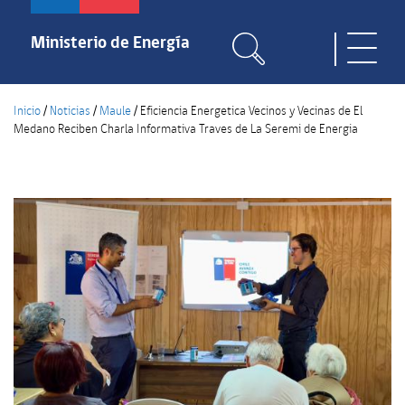
Pasar
al
Ministerio de Energía
Toggle
contenido
naviga
principal
Inicio
/
Noticias
/
Maule
/
Eficiencia Energetica Vecinos y Vecinas de El
Medano Reciben Charla Informativa Traves de La Seremi de Energia