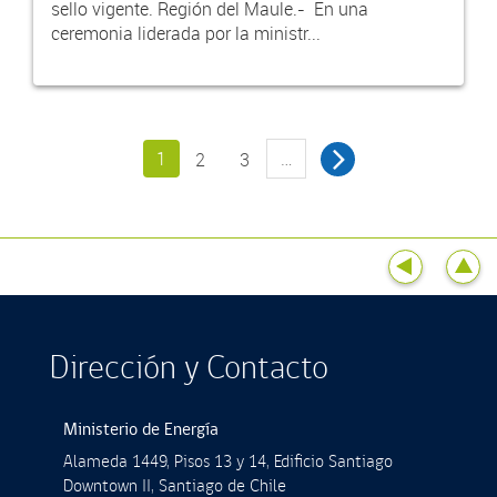
sello vigente. Región del Maule.- En una
ceremonia liderada por la ministr...
1
…
2
3
Dirección y Contacto
Ministerio de Energía
Alameda 1449, Pisos 13 y 14, Ediﬁcio Santiago
Downtown II, Santiago de Chile