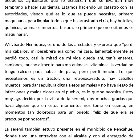
pequeños agricultores que se esfuerzan que se levantan muy
temprano a hacer sus tierras. Estamos haciendo un catastro con las
autoridades, viendo qué es lo que se puede necesitar, primero
maquinaria, para limpiar todo lo que ha arrastrado el río, hay botellas,
químicos, animales muertos, basura, lo primero que necesitamos es
maquinaria”.
Willybardo Henríquez, es uno de los afectados y expresó que “perdí
mis caballos, mi pesebrera era como mi casa, lamentablemente se
perdió todo, casi la mitad de mi vida queda ahí, tenía enseres,
camiones, mucho alimento para mis animales, vitaminas, la verdad no
tengo cálculo para hablar de plata, pero perdí mucho. Lo que
necesitamos es un tractor, una retroexcavadora, hay caballos
muertos, para dar sepultura digna a esos animales y no haya riesgo de
infecciones y malos olores en el pueblo, es lo que se necesita. Estoy
muy agradecido por la visita de la seremi, doy muchas gracias que
haya alguien que en estos momentos nos tome en cuenta, en
momentos tan dolorosos para un pueblo, feliz de que ella se
preocupe por nosotros”.
La seremi también estuvo presente en el municipio de Pencahue,
donde tuvo una entrevista con el alcalde y con el encargado de