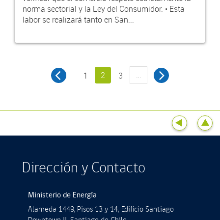
norma sectorial y la Ley del Consumidor. • Esta
labor se realizará tanto en San...
2
…
1
3
Dirección y Contacto
Ministerio de Energía
Alameda 1449, Pisos 13 y 14, Ediﬁcio Santiago