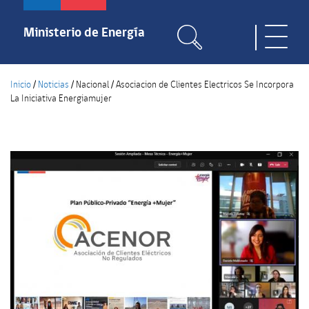
Pasar
al
Ministerio de Energía
Toggle
contenido
naviga
principal
Inicio
/
Noticias
/
Nacional
/
Asociacion de Clientes Electricos Se Incorpora
La Iniciativa Energiamujer