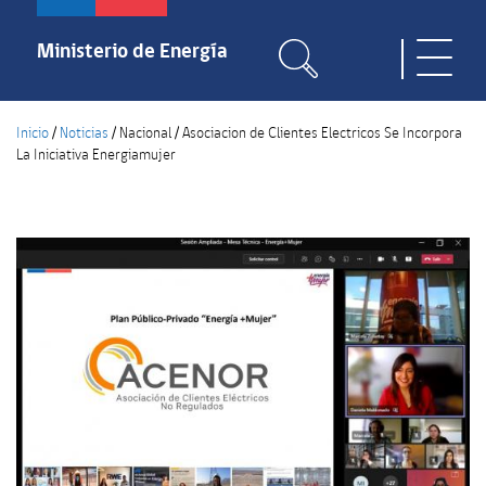
Pasar
al
Ministerio de Energía
Toggle
contenido
naviga
principal
Inicio
/
Noticias
/
Nacional
/
Asociacion de Clientes Electricos Se Incorpora
La Iniciativa Energiamujer