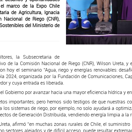
n el marco de la Expo Chile
aria de Agricultura, Ignacia
ón Nacional de Riego (CNR),
 Sostenibles del Ministerio de
ltores, la Subsecretaria de
utivo de la Comisión Nacional de Riego (CNR), Wilson Ureta, y e
on hoy el seminario “Agua, riego y energías renovables: desafí
ola 2024, organizada por la Fundación de Comunicaciones, Cap
edor y cuya entrada es liberada.
el Gobierno por avanzar hacia una mayor eficiencia hídrica y e
 retos importantes; pero hemos sido testigos de que nuestras
s a los sistemas de riego, por ejemplo, no solo ayudará a optimi
yectos de Generación Distribuida, vendiendo energía limpia a la 
Ureta, afirmó “en muchas zonas rurales de Chile, el suministro d
mo sectores alejados y de difícil acceso, puede resultar extre