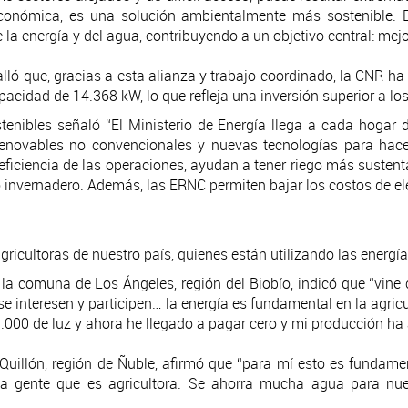
conómica, es una solución ambientalmente más sostenible. E
a energía y del agua, contribuyendo a un objetivo central: mejo
alló que, gracias a esta alianza y trabajo coordinado, la CNR ha
pacidad de 14.368 kW, lo que refleja una inversión superior a l
stenibles señaló “El Ministerio de Energía llega a cada hogar d
s renovables no convencionales y nuevas tecnologías para hac
 eficiencia de las operaciones, ayudan a tener riego más susten
invernadero. Además, las ERNC permiten bajar los costos de ele
agricultoras de nuestro país, quienes están utilizando las energí
de la comuna de Los Ángeles, región del Biobío, indicó que “vine
 interesen y participen… la energía es fundamental en la agricu
.000 de luz y ahora he llegado a pagar cero y mi producción h
 Quillón, región de Ñuble, afirmó que “para mí esto es fundamen
a gente que es agricultora. Se ahorra mucha agua para nues