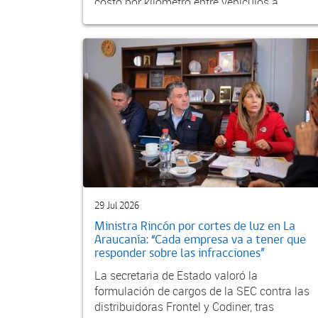
costo por kilómetro entre vehículos a
gasolina, diés...
29 Jul 2026
Ministra Rincón por cortes de luz en La
Araucanía: “Cada empresa va a tener que
responder sobre las infracciones”
La secretaria de Estado valoró la
formulación de cargos de la SEC contra las
distribuidoras Frontel y Codiner, tras