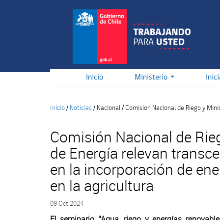
Pasar
al
contenido
principal
Inicio
Ministerio
Inic
Inicio
/
Noticias
/
Nacional
/
Comision Nacional de Riego y Mini
Comisión Nacional de Rieg
de Energía relevan transc
en la incorporación de ene
en la agricultura
09 Oct 2024
El seminario “Agua, riego y energías renovable