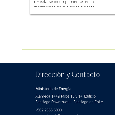
detectarse incumplimientos en la
mantención de sus redes durante...
Dirección y Contacto
Ministerio de Energía
Alameda 1449, Pisos 13 y 14, Ediﬁcio
Santiago Downtown II, Santiago de Chile
+562 2365 6800