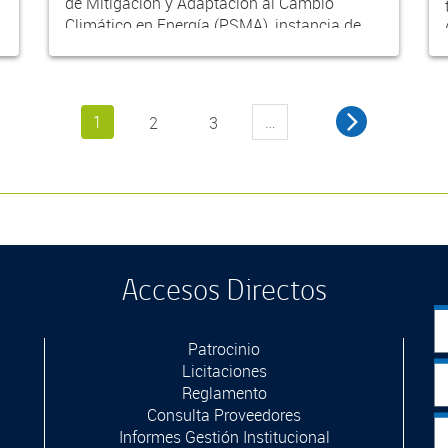
de Mitigación y Adaptación al Cambio
Climático en Energía (PSMA), instancia de
partic...
1
…
2
3
Accesos Directos
Patrocinio
Licitaciones
Reglamento
Consulta Proveedores
Informes Gestión Institucional