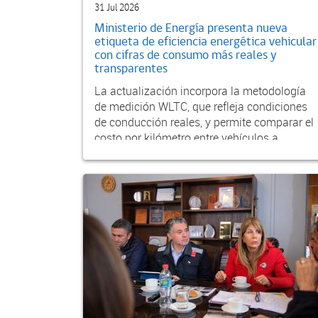
31 Jul 2026
Ministerio de Energía presenta nueva
etiqueta de eficiencia energética vehicular
con cifras de consumo más reales y
transparentes
La actualización incorpora la metodología
de medición WLTC, que refleja condiciones
de conducción reales, y permite comparar el
costo por kilómetro entre vehículos a
gasolina, diés...