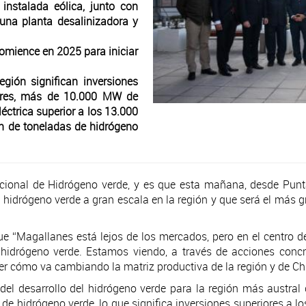
nstalada eólica, junto con
 una planta desalinizadora y
comience en 2025 para iniciar
gión significan inversiones
lares, más de 10.000 MW de
léctrica superior a los 13.000
n de toneladas de hidrógeno
cional de Hidrógeno verde, y es que esta mañana, desde Punta
hidrógeno verde a gran escala en la región y que será el más gr
que “Magallanes está lejos de los mercados, pero en el centro d
hidrógeno verde. Estamos viendo, a través de acciones concr
r cómo va cambiando la matriz productiva de la región y de Ch
el desarrollo del hidrógeno verde para la región más austral d
s de hidrógeno verde, lo que significa inversiones superiores a