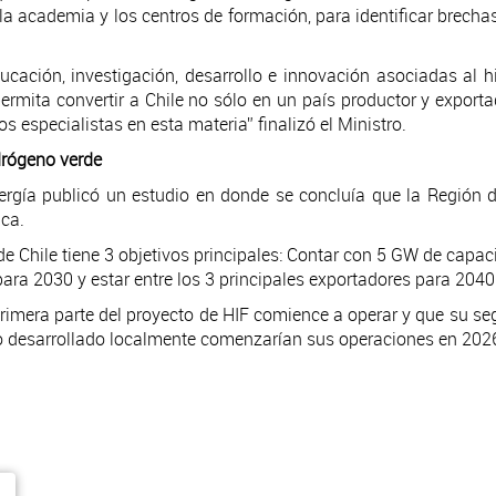
os la academia y los centros de formación, para identificar brec
cación, investigación, desarrollo e innovación asociadas al h
permita convertir a Chile no sólo en un país productor y expor
s especialistas en esta materia” finalizó el Ministro.
drógeno verde
nergía publicó un estudio en donde se concluía que la Región 
ica.
e Chile tiene 3 objetivos principales: Contar con 5 GW de capacid
ara 2030 y estar entre los 3 principales exportadores para 2040
rimera parte del proyecto de HIF comience a operar y que su seg
o desarrollado localmente comenzarían sus operaciones en 2026 