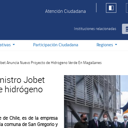
Atención Ciudadana
Instituciones relacionadas
iativas
Participación Ciudadana
Regiones
Jobet Anuncia Nuevo Proyecto de Hidrogeno Verde En Magallanes
nistro Jobet
e hidrógeno
 de Chile, es de la empresa
n la comuna de San Gregorio y