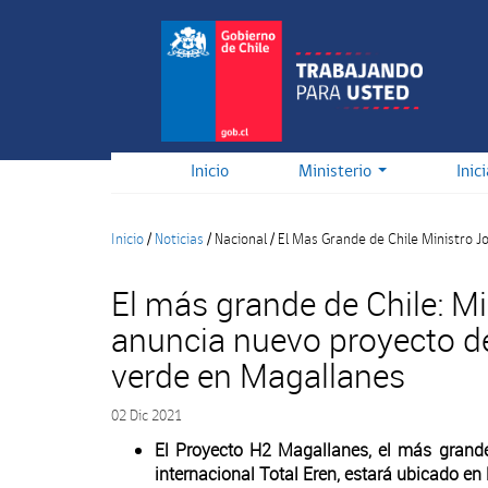
Pasar
al
contenido
principal
Inicio
Ministerio
Inic
Inicio
/
Noticias
/
Nacional
/
El Mas Grande de Chile Ministro 
El más grande de Chile: Mi
anuncia nuevo proyecto d
verde en Magallanes
02 Dic 2021
El Proyecto H2 Magallanes, el más grande
internacional Total Eren, estará ubicado e