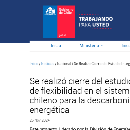
Pasar
al
contenido
principal
Inicio
Ministerio
Inic
Inicio
/
Noticias
/
Nacional
/
Se Realizo Cierre del Estudio Inte
Se realizó cierre del estudi
de flexibilidad en el sistem
chileno para la descarbon
energética
26 Nov 2024
Este proyecto, liderado por la División de Energía