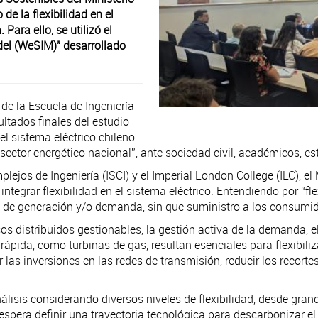
de la flexibilidad en el
Para ello, se utilizó el
del (WeSIM)" desarrollado
de la Escuela de Ingeniería
ultados finales del estudio
el sistema eléctrico chileno
sector energético nacional”, ante sociedad civil, académicos, e
lejos de Ingeniería (ISCI) y el Imperial London College (ILC), el
integrar flexibilidad en el sistema eléctrico. Entendiendo por “f
les de generación y/o demanda, sin que suministro a los consum
icos distribuidos gestionables, la gestión activa de la demanda,
rápida, como turbinas de gas, resultan esenciales para flexibiliz
 las inversiones en las redes de transmisión, reducir los recort
álisis considerando diversos niveles de flexibilidad, desde gran
 espera definir una trayectoria tecnológica para descarbonizar e