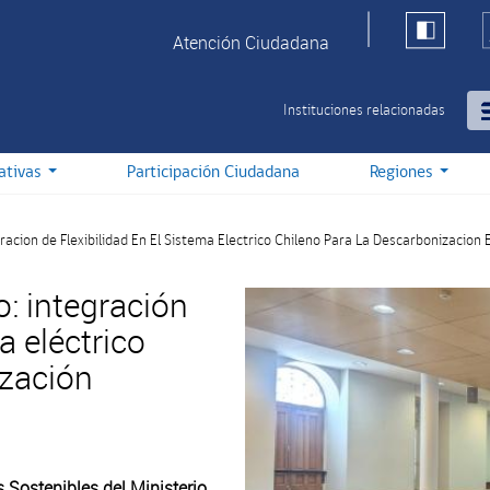
Atención Ciudadana
Instituciones relacionadas
iativas
Participación Ciudadana
Regiones
gracion de Flexibilidad En El Sistema Electrico Chileno Para La Descarbonizacion
o: integración
a eléctrico
ización
s Sostenibles del Ministerio