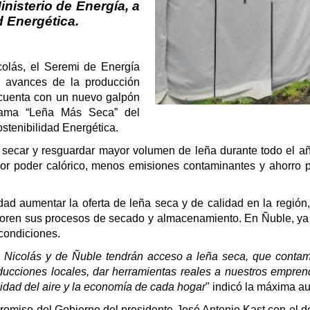
nisterio de Energía, a
d Energética.
olás, el Seremi de Energía
os avances de la producción
 cuenta con un nuevo galpón
rama “Leña Más Seca” del
stenibilidad Energética.
cal secar y resguardar mayor volumen de leña durante todo e
yor poder calórico, menos emisiones contaminantes y ahorro 
ad aumentar la oferta de leña seca y de calidad en la región
ren sus procesos de secado y almacenamiento. En Ñuble, ya 
 condiciones.
an Nicolás y de Ñuble tendrán acceso a leña seca, que conta
oducciones locales, dar herramientas reales a nuestros empren
idad del aire y la economía de cada hogar
" indicó la máxima au
omiso del Gobierno del presidente José Antonio Kast con el des