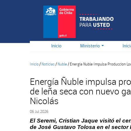
Pasar
al
contenido
principal
Inicio
Ministerio
Inic
Inicio
/
Noticias
/
Nuble
/
Energia Nuble Impulsa Produccion Lo
Energía Ñuble impulsa pro
de leña seca con nuevo g
Nicolás
06 Jul 2026
El Seremi, Cristian Jaque visitó el c
de José Gustavo Tolosa en el sector