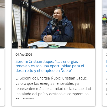
04 Ago 2026
Seremi Cristian Jaque: “Las energías
renovables son una oportunidad para el
desarrollo y el empleo en Ñuble”
El Seremi de Energía Ñuble, Cristian Jaque,
valoró que las energías renovables ya
u
representen más de la mitad de la capacidad
instalada del país y destacó el compromiso
del Preside...