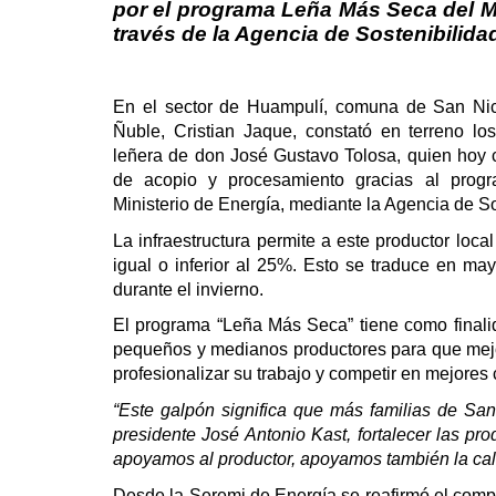
por el programa Leña Más Seca del Mi
través de la Agencia de Sostenibilida
En el sector de Huampulí, comuna de San Nic
Ñuble, Cristian Jaque, constató en terreno l
leñera de don José Gustavo Tolosa, quien hoy
de acopio y procesamiento gracias al prog
Ministerio de Energía, mediante la Agencia de So
La infraestructura permite a este productor lo
igual o inferior al 25%. Esto se traduce en ma
durante el invierno.
El programa “Leña Más Seca” tiene como finalid
pequeños y medianos productores para que mejo
profesionalizar su trabajo y competir en mejores
“Este galpón significa que más familias de S
presidente José Antonio Kast, fortalecer las pr
apoyamos al productor, apoyamos también la cal
Desde la Seremi de Energía se reafirmó el compr