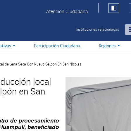
Atención Ciudadana
Instituciones relacionadas
iativas
Participación Ciudadana
Regiones
cal de Lena Seca Con Nuevo Galpon En San Nicolas
ducción local
alpón en San
entro de procesamiento
 Huampulí, beneficiado