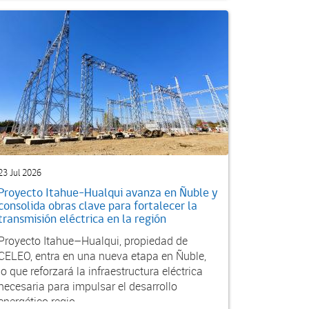
23 Jul 2026
Proyecto Itahue–Hualqui avanza en Ñuble y
consolida obras clave para fortalecer la
transmisión eléctrica en la región
Proyecto Itahue–Hualqui, propiedad de
CELEO, entra en una nueva etapa en Ñuble,
lo que reforzará la infraestructura eléctrica
necesaria para impulsar el desarrollo
energético regio...