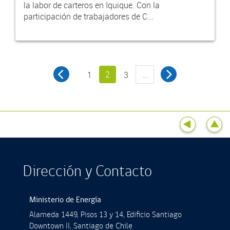
la labor de carteros en Iquique. Con la
participación de trabajadores de C...
2
…
1
3
Dirección y Contacto
Ministerio de Energía
Alameda 1449, Pisos 13 y 14, Ediﬁcio Santiago
Downtown II, Santiago de Chile