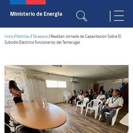
Pasar
al
Ministerio de Energía
Toggle
contenido
naviga
principal
Inicio
/
Noticias
/
Tarapaca
/
Realizan Jornada de Capacitacion Sobre El
Subsidio Electrico Funcionarios del Tamarugal