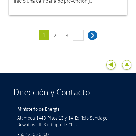
inició una campaña de prevención j...
1
…
2
3
Dirección y Contacto
Ministerio de Energía
Alameda 1449, Pisos 13 y 14, Ediﬁcio Santiago
Downtown II, Santiago de Chile
+562 2365 6800