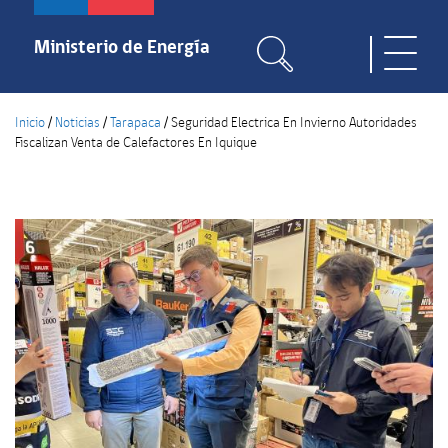
Pasar
al
Ministerio de Energía
Toggle
contenido
naviga
principal
Inicio
/
Noticias
/
Tarapaca
/
Seguridad Electrica En Invierno Autoridades
Fiscalizan Venta de Calefactores En Iquique