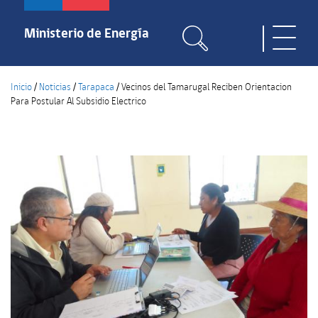
Pasar
al
Ministerio de Energía
Toggle
contenido
naviga
principal
Inicio
/
Noticias
/
Tarapaca
/
Vecinos del Tamarugal Reciben Orientacion
Para Postular Al Subsidio Electrico