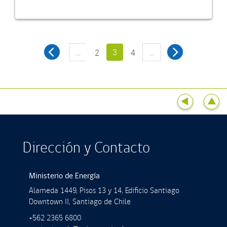
…
3
…
2
4
Dirección y Contacto
Ministerio de Energía
Alameda 1449, Pisos 13 y 14, Ediﬁcio Santiago
Downtown II, Santiago de Chile
+562 2365 6800