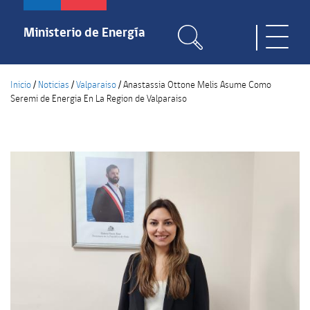
Pasar
al
Ministerio de Energía
Toggle
contenido
naviga
principal
Inicio
/
Noticias
/
Valparaiso
/
Anastassia Ottone Melis Asume Como
Seremi de Energia En La Region de Valparaiso