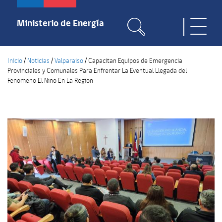
Pasar
al
Ministerio de Energía
Toggle
contenido
naviga
principal
Inicio
/
Noticias
/
Valparaiso
/
Capacitan Equipos de Emergencia
Provinciales y Comunales Para Enfrentar La Eventual Llegada del
Fenomeno El Nino En La Region