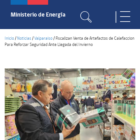
Pasar
al
Ministerio de Energía
Toggle
contenido
naviga
principal
Inicio
/
Noticias
/
Valparaiso
/
Fiscalizan Venta de Artefactos de Calefaccion
Para Reforzar Seguridad Ante Llegada del Invierno