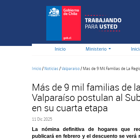
Pasar
al
contenido
principal
Inicio
Ministerio
Inic
Inicio
/
Noticias
/
Valparaiso
/
Mas de 9 Mil Familias de La Regi
Más de 9 mil familias de l
Valparaíso postulan al Sub
en su cuarta etapa
11 Dic 2025
La nómina definitiva de hogares que rec
publicará en febrero y el descuento se verá