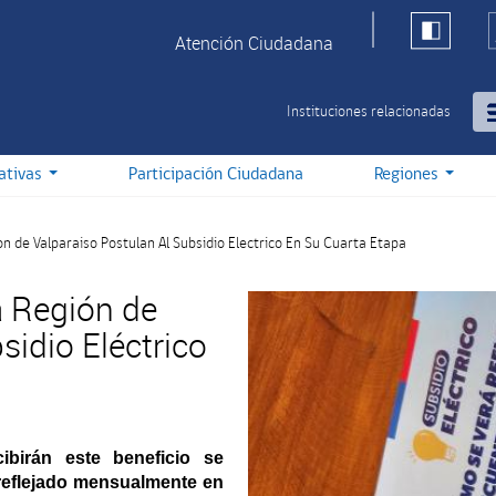
Atención Ciudadana
Instituciones relacionadas
iativas
Participación Ciudadana
Regiones
on de Valparaiso Postulan Al Subsidio Electrico En Su Cuarta Etapa
a Región de
sidio Eléctrico
ibirán este beneficio se
 reflejado mensualmente en