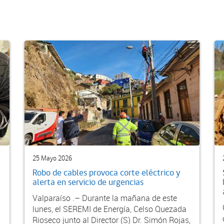
25 Mayo 2026
Robo de cables provoca corte eléctrico y
alerta en servicio de urgencias
Valparaíso .– Durante la mañana de este
lunes, el SEREMI de Energía, Celso Quezada
Rioseco junto al Director (S) Dr. Simón Rojas,