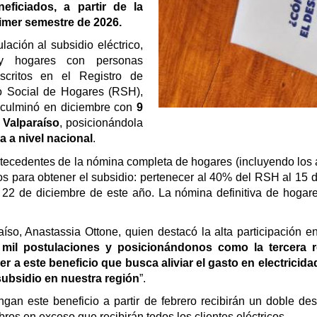
ficiados, a partir de la
rimer semestre de 2026.
lación al subsidio eléctrico,
s y hogares con personas
scritos en el Registro de
ro Social de Hogares (RSH),
 culminó en diciembre con
9
 Valparaíso
, posicionándola
 a nivel nacional
.
 antecedentes de la nómina completa de hogares (incluyendo los 
os para obtener el subsidio: pertenecer al 40% del RSH al 15 
 22 de diciembre de este año. La nómina definitiva de hogar
íso, Anastassia Ottone, quien destacó la alta participación e
mil postulaciones y posicionándonos como la tercera re
der a este beneficio que busca aliviar el gasto en electri
subsidio en nuestra región
”.
gan este beneficio a partir de febrero recibirán un doble d
bros en exceso que recibirán todos los clientes eléctricos.