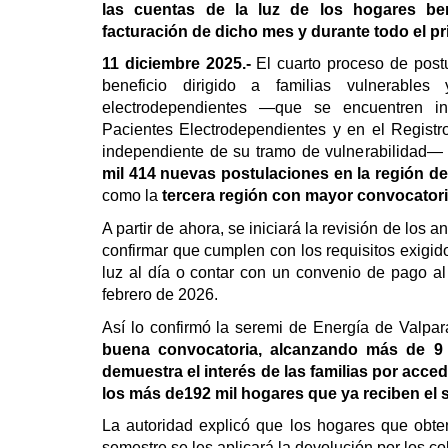
las cuentas de la luz de los hogares bene
facturación de dicho mes y durante todo el p
11 diciembre 2025.-
El cuarto proceso de postu
beneficio dirigido a familias vulnerable
electrodependientes —que se encuentren in
Pacientes Electrodependientes y en el Regist
independiente de su tramo de vulnerabilidad—
mil 414 nuevas postulaciones en la región de
como la
tercera región con mayor convocatoria
A partir de ahora, se iniciará la revisión de los
confirmar que cumplen con los requisitos exigid
luz al día o contar con un convenio de pago al
febrero de 2026.
Así lo confirmó la seremi de Energía de Valpara
buena convocatoria, alcanzando más de 9 
demuestra el interés de las familias por acce
los más de192 mil hogares que ya reciben el 
La autoridad explicó que los hogares que obten
semestre se les aplicará la devolución por los co