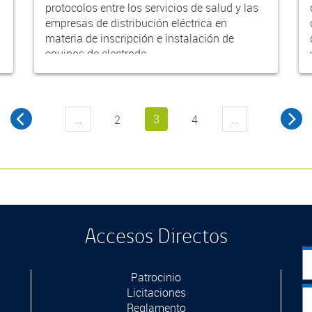
protocolos entre los servicios de salud y las
empresas de distribución eléctrica en
materia de inscripción e instalación de
equipos de electrode...
…
3
…
2
4
Accesos Directos
Patrocinio
Licitaciones
Reglamento