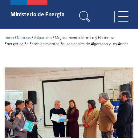
Pasar
al
Ministerio de Energía
Toggle
contenido
naviga
principal
Inicio
/
Noticias
/
Valparaiso
/
Mejoramiento Termico y Eficiencia
Energetica En Establecimientos Educacionales de Algarrobo y Los Andes