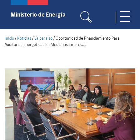
Pasar
al
Ministerio de Energía
Toggle
contenido
naviga
principal
Inicio
/
Noticias
/
Valparaiso
/
Oportunidad de Financiamiento Para
Auditorias Energeticas En Medianas Empresas