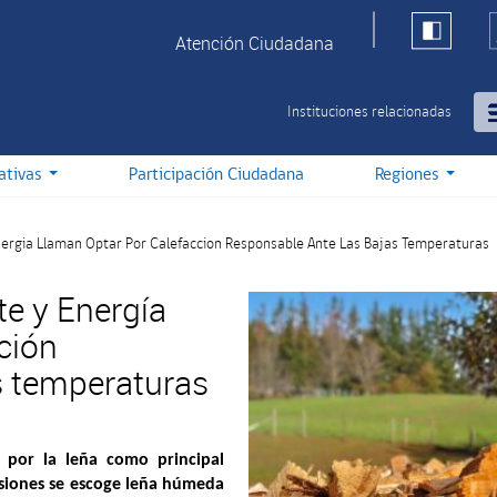
Atención Ciudadana
Instituciones relacionadas
iativas
Participación Ciudadana
Regiones
ergia Llaman Optar Por Calefaccion Responsable Ante Las Bajas Temperaturas
e y Energía
ción
s temperaturas
 por la leña como principal
asiones se escoge leña húmeda