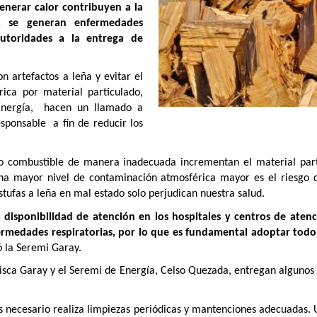
enerar calor contribuyen a la
a, se generan enfermedades
autoridades a la entrega de
n artefactos a leña y evitar el
ica por material particulado,
Energía, hacen un llamado a
sponsable a fin de reducir los
o combustible de manera inadecuada incrementan el material partic
 ha mayor nivel de contaminación atmosférica mayor es el riesgo d
tufas a leña en mal estado solo perjudican nuestra salud.
isponibilidad de atención en los hospitales y centros de aten
fermedades respiratorias, por lo que es fundamental adoptar todo 
ó la Seremi Garay.
isca Garay y el Seremi de Energía, Celso Quezada, entregan algunos c
es necesario realiza limpiezas periódicas y mantenciones adecuadas.