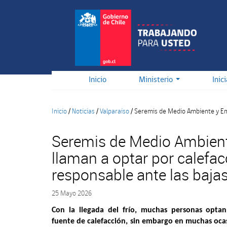
Pasar
al
contenido
principal
Inicio
Ministerio
Inic
Inicio
/
Noticias
/
Valparaiso
/
Seremis de Medio Ambiente y En
Seremis de Medio Ambient
llaman a optar por calefac
responsable ante las baja
25 Mayo 2026
Con la llegada del frío, muchas personas optan
fuente de calefacción, sin embargo en muchas oc