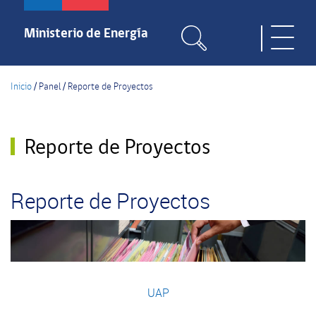
Pasar
al
Ministerio de Energía
Toggle
contenido
naviga
principal
Inicio
/
Panel
/
Reporte de Proyectos
Reporte de Proyectos
Reporte de Proyectos
UAP