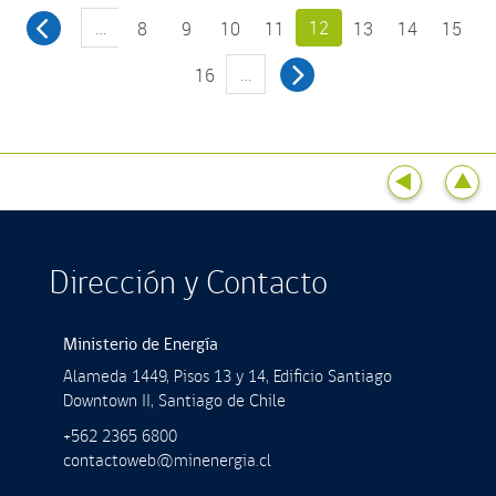
…
12
8
9
10
11
13
14
15
…
16
Dirección y Contacto
Ministerio de Energía
Alameda 1449, Pisos 13 y 14, Ediﬁcio Santiago
Downtown II, Santiago de Chile
+562 2365 6800
contactoweb@minenergia.cl