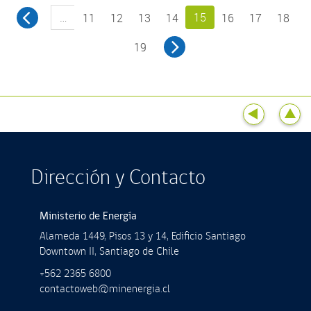
…
15
11
12
13
14
16
17
18
19
Dirección y Contacto
Ministerio de Energía
Alameda 1449, Pisos 13 y 14, Ediﬁcio Santiago
Downtown II, Santiago de Chile
+562 2365 6800
contactoweb@minenergia.cl