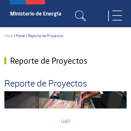
Pasar
al
Ministerio de Energía
Toggle
contenido
naviga
principal
Inicio
/
Panel
/
Reporte de Proyectos
Reporte de Proyectos
Reporte de Proyectos
UAP