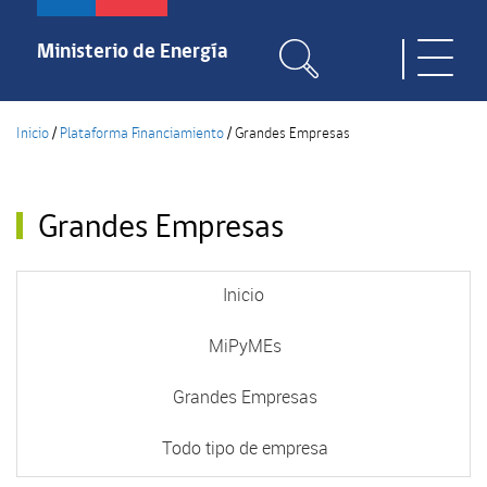
Pasar
al
Ministerio de Energía
Toggle
contenido
naviga
principal
Inicio
/
Plataforma Financiamiento
/
Grandes Empresas
Grandes Empresas
Inicio
MiPyMEs
Grandes Empresas
Todo tipo de empresa