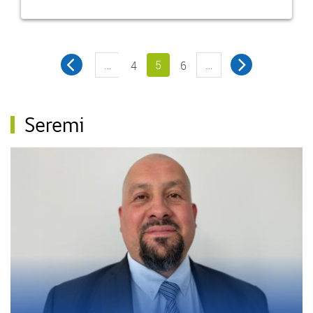
…
5
…
4
6
Seremi