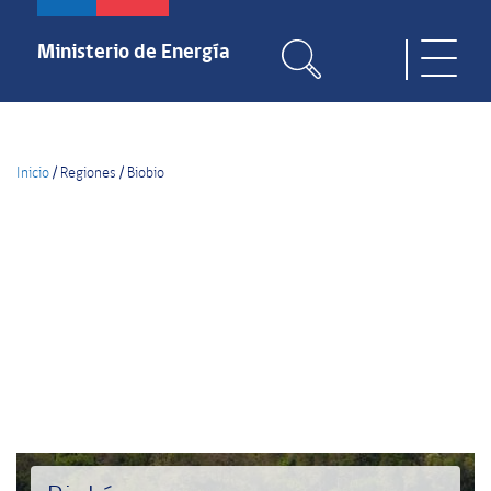
Pasar
al
Ministerio de Energía
Toggle
contenido
naviga
principal
Inicio
/
Regiones
/
Biobio