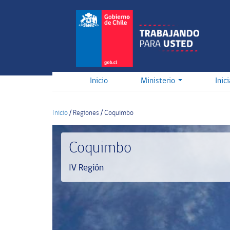
Pasar
al
contenido
principal
Inicio
Ministerio
Inic
Inicio
/
Regiones
/
Coquimbo
Coquimbo
IV Región