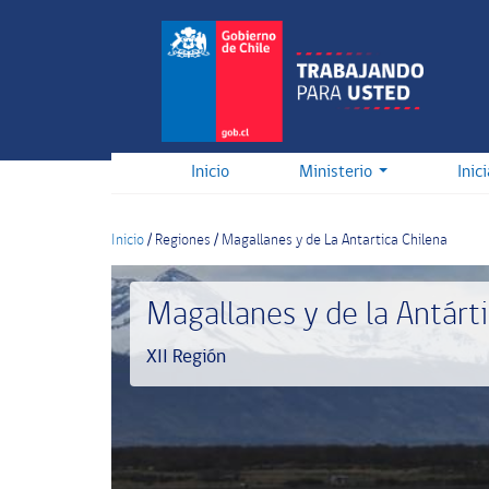
Pasar
al
contenido
principal
Inicio
Ministerio
Inic
Inicio
/
Regiones
/
Magallanes y de La Antartica Chilena
Magallanes y de la Antárt
XII Región