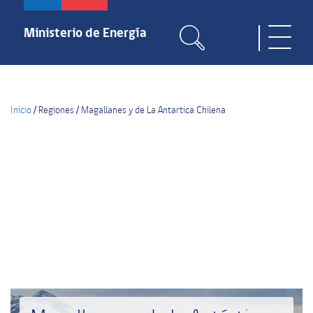
Pasar
al
Ministerio de Energía
Toggle
contenido
naviga
principal
Inicio
/
Regiones
/
Magallanes y de La Antartica Chilena