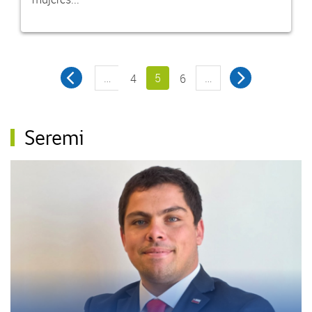
…
5
…
4
6
Seremi