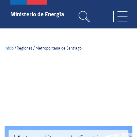
Pasar
al
Ministerio de Energía
Toggle
contenido
naviga
principal
Inicio
/
Regiones
/
Metropolitana de Santiago