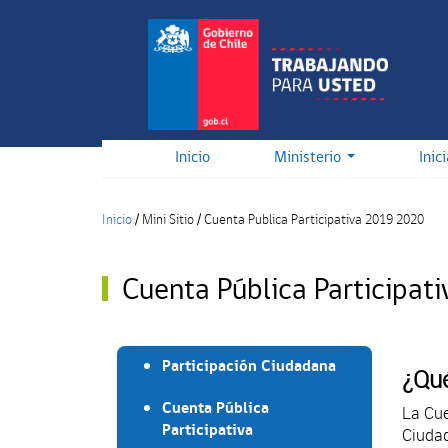
Pasar
al
contenido
principal
Inicio
Ministerio
Inic
Inicio
/
Mini Sitio
/
Cuenta Publica Participativa 2019 2020
Cuenta Pública Participat
Participación Ciudadana
¿Qué
Cuenta Pública
La Cue
Participativa
Ciudad