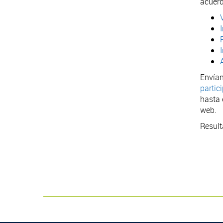
acuerd
Envían
partic
hasta 
web.
Result