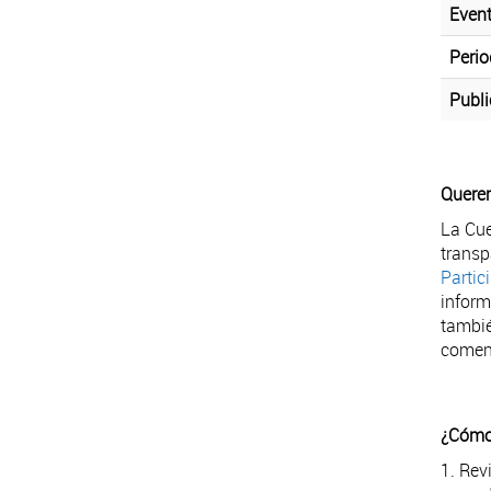
Event
Perio
Publi
Querem
La Cue
transp
Partic
inform
tambié
coment
¿Cómo 
1. Rev