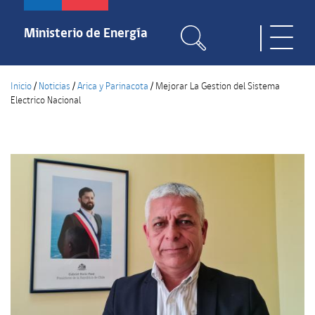
Pasar
al
Ministerio de Energía
Toggle
contenido
naviga
principal
Inicio
/
Noticias
/
Arica y Parinacota
/
Mejorar La Gestion del Sistema
Electrico Nacional