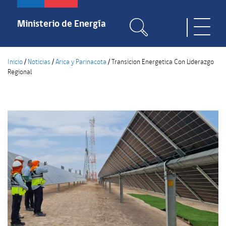
Pasar
al
Ministerio de Energía
Toggle
contenido
naviga
principal
Inicio
/
Noticias
/
Arica y Parinacota
/
Transicion Energetica Con Liderazgo
Regional