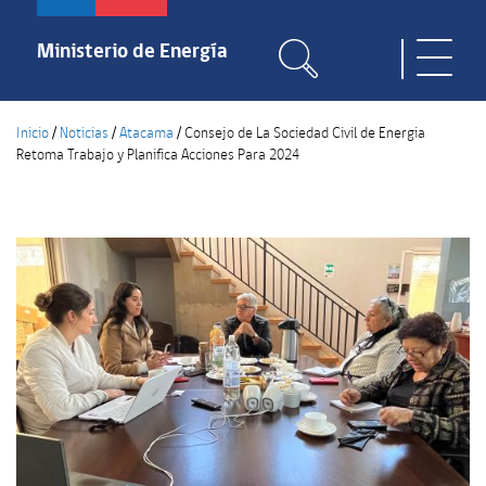
Pasar
al
Ministerio de Energía
Toggle
contenido
naviga
principal
Inicio
/
Noticias
/
Atacama
/
Consejo de La Sociedad Civil de Energia
Retoma Trabajo y Planifica Acciones Para 2024