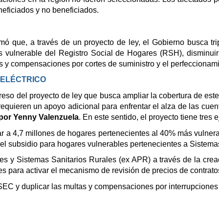
neficiados y no beneficiados.
mó que, a través de un proyecto de ley, el Gobierno busca tripl
 vulnerable del Registro Social de Hogares (RSH), disminuir 
 y compensaciones por cortes de suministro y el perfeccionami
 ELÉCTRICO
so del proyecto de ley que busca ampliar la cobertura de este b
requieren un apoyo adicional para enfrentar el alza de las cue
por Yenny Valenzuela
. En este sentido, el proyecto tiene tres e
gar a 4,7 millones de hogares pertenecientes al 40% más vulner
el subsidio para hogares vulnerables pertenecientes a Sistem
mes y Sistemas Sanitarios Rurales (ex APR) a través de la crea
es para activar el mecanismo de revisión de precios de contrato
SEC y duplicar las multas y compensaciones por interrupciones