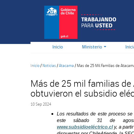
Pasar
al
contenido
principal
Inicio
Ministerio
Inic
Inicio
/
Noticias
/
Atacama
/
Mas de 25 Mil Familias de Atacama
Más de 25 mil familias d
obtuvieron el subsidio eléc
10 Sep 2024
Los resultados de este proceso se 
este sábado 31 de agos
www.subsidioeléctrico.cl
y, a part
dispuestas por ChileAtiende, la SEC