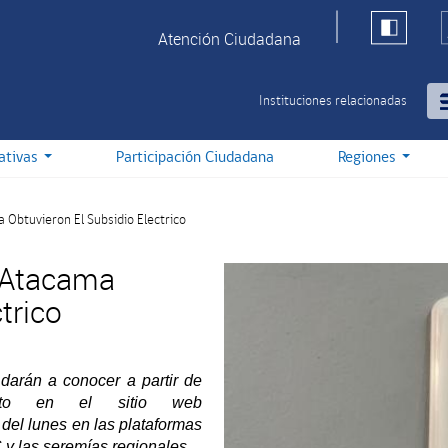
Atención Ciudadana
Instituciones relacionadas
iativas
Participación Ciudadana
Regiones
 Obtuvieron El Subsidio Electrico
e Atacama
trico
darán a conocer a partir de
to en el sitio web
ir del lunes en las plataformas
 y las seremías regionales.