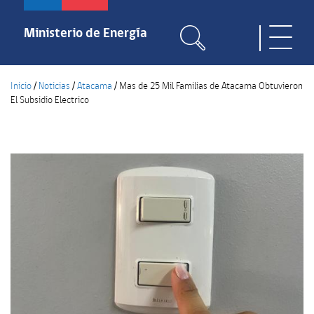
Pasar
al
Ministerio de Energía
Toggle
contenido
naviga
principal
Inicio
/
Noticias
/
Atacama
/
Mas de 25 Mil Familias de Atacama Obtuvieron
El Subsidio Electrico