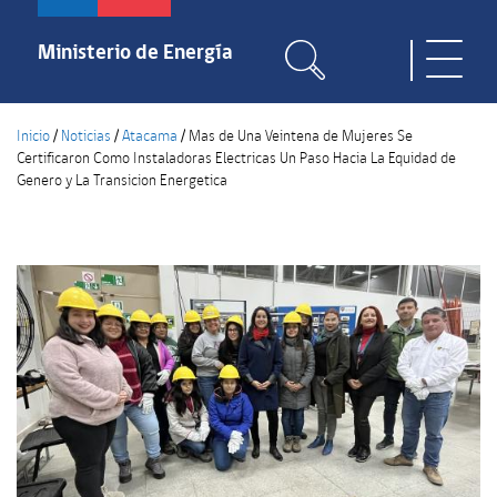
Pasar
al
Ministerio de Energía
Toggle
contenido
naviga
principal
Inicio
/
Noticias
/
Atacama
/
Mas de Una Veintena de Mujeres Se
Certificaron Como Instaladoras Electricas Un Paso Hacia La Equidad de
Genero y La Transicion Energetica