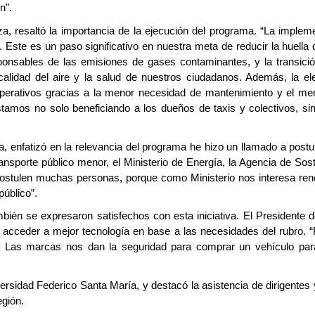
n”.
za, resaltó la importancia de la ejecución del programa. “La implem
 Este es un paso significativo en nuestra meta de reducir la huella 
sponsables de las emisiones de gases contaminantes, y la transición
alidad del aire y la salud de nuestros ciudadanos. Además, la el
operativos gracias a la menor necesidad de mantenimiento y el me
estamos
no solo beneficiando a los dueños de taxis y colectivos, s
a, enfatizó en la relevancia del programa he hizo un llamado a post
ransporte público menor, el Ministerio de Energía, la Agencia de Sos
postulen muchas personas, porque como Ministerio nos interesa ren
público”.
bién se expresaron satisfechos con esta iniciativa. El Presidente 
irá acceder a mejor tecnología en base a las necesidades del rubro.
o. Las marcas nos dan la seguridad para comprar un vehículo para 
ersidad Federico Santa María, y destacó la asistencia de dirigentes 
egión.