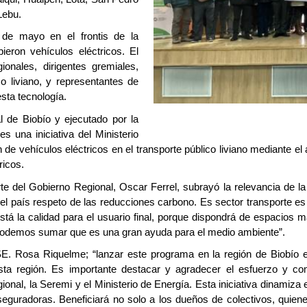
Lebu.
1 de mayo en el frontis de la
eron vehículos eléctricos. El
onales, dirigentes gremiales,
o liviano, y representantes de
sta tecnología.
l de Biobío y ejecutado por la
s una iniciativa del Ministerio
n de vehículos eléctricos en el transporte público liviano mediante 
ricos.
rte del Gobierno Regional, Oscar Ferrel, subrayó la relevancia de l
del país respeto de las reducciones carbono. Es sector transporte e
á la calidad para el usuario final, porque dispondrá de espacios m
podemos sumar que es una gran ayuda para el medio ambiente”.
iaSE. Rosa Riquelme; “lanzar este programa en la región de Biobío
 esta región. Es importante destacar y agradecer el esfuerzo y c
onal, la Seremi y el Ministerio de Energía. Esta iniciativa dinamiz
guradoras. Beneficiará no solo a los dueños de colectivos, quien