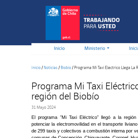
Pasar
al
contenido
principal
Inicio
Ministerio
Inic
Inicio
/
Noticias
/
Biobio
/
Programa Mi Taxi Electrico Llega La R
Programa Mi Taxi Eléctrico
región del Biobío
31 Mayo 2024
El programa "Mi Taxi Eléctrico" llegó a la región
potenciar la electromovilidad en el transporte livi
de 299 taxis y colectivos a combustión interna por v
comunas de Concepción, Chiguayante, Coronel, Hual