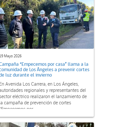
19 Mayo 2026
Campaña “Empecemos por casa” llama a la
comunidad de Los Ángeles a prevenir cortes
de luz durante el invierno
En Avenida Los Carrera, en Los Ángeles,
autoridades regionales y representantes del
sector eléctrico realizaron el lanzamiento de
la campaña de prevención de cortes
“Empecemos por...