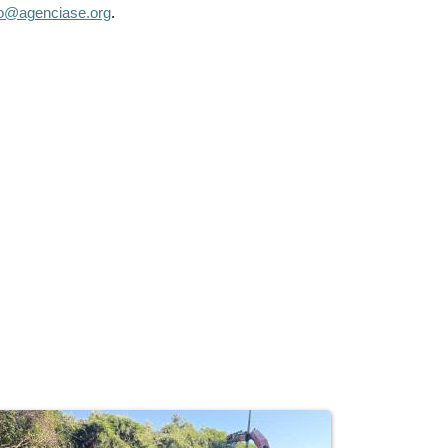
bio@agenciase.org
.