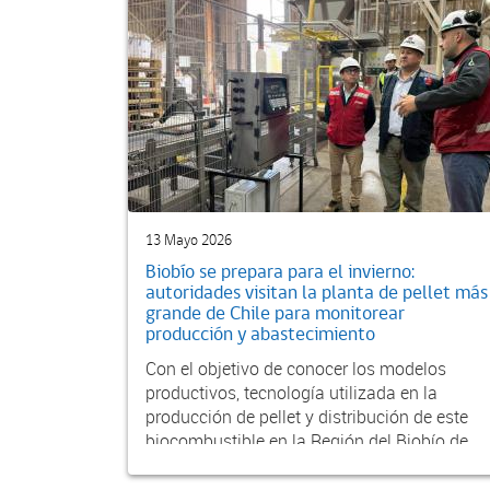
13 Mayo 2026
Biobío se prepara para el invierno:
autoridades visitan la planta de pellet más
grande de Chile para monitorear
producción y abastecimiento
Con el objetivo de conocer los modelos
productivos, tecnología utilizada en la
producción de pellet y distribución de este
biocombustible en la Región del Biobío de
cara al inviern...