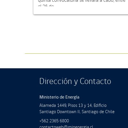
el 26 de...
Dirección y Contacto
Ministerio de Energía
Alameda 1449, Pisos 13 y 14, Ediﬁcio
Santiago Downtown II, Santiago de Chile
+562 2365 6800
contactoweb@minenergia.cl