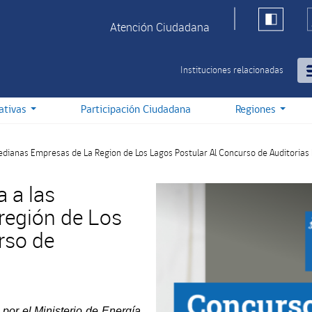
Atención Ciudadana
Instituciones relacionadas
iativas
Participación Ciudadana
Regiones
edianas Empresas de La Region de Los Lagos Postular Al Concurso de Auditorias
a a las
región de Los
rso de
 por el Ministerio de Energía