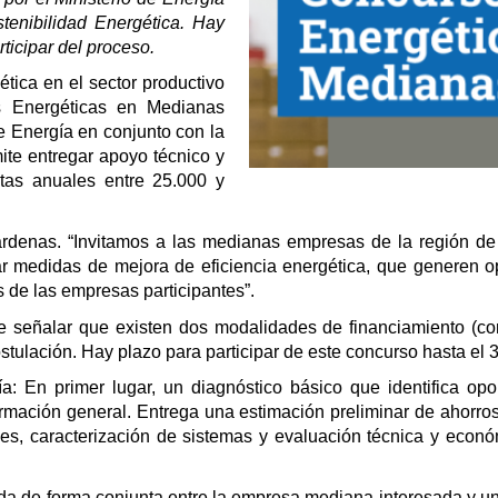
tenibilidad Energética. Hay
ticipar del proceso.
ética en el sector productivo
as Energéticas en Medianas
de Energía en conjunto con la
ite entregar apoyo técnico y
ntas anuales entre 25.000 y
Cárdenas. “Invitamos a las medianas empresas de la región de
car medidas de mejora de eficiencia energética, que generen 
s de las empresas participantes”.
te señalar que existen dos modalidades de financiamiento (co
postulación. Hay plazo para participar de este concurso hasta el 
a: En primer lugar, un diagnóstico básico que identifica opo
nformación general. Entrega una estimación preliminar de ahor
nes, caracterización de sistemas y evaluación técnica y econ
ada de forma conjunta entre la empresa mediana interesada y un/