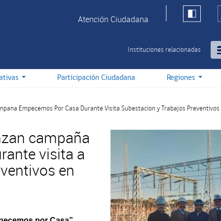
Atención Ciudadana
Instituciones relacionadas
iativas
Participación Ciudadana
Regiones
pana Empecemos Por Casa Durante Visita Subestacion y Trabajos Preventivos E
anzan campaña
ante visita a
eventivos en
mpecemos por Casa”