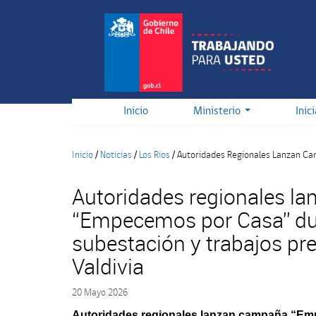
Pasar
al
contenido
principal
Inicio
Ministerio
Inic
Inicio
/
Noticias
/
Los Rios
/
Autoridades Regionales Lanzan Cam
Autoridades regionales l
“Empecemos por Casa” dur
subestación y trabajos pr
Valdivia
20 Mayo 2026
Autoridades regionales lanzan campaña “E